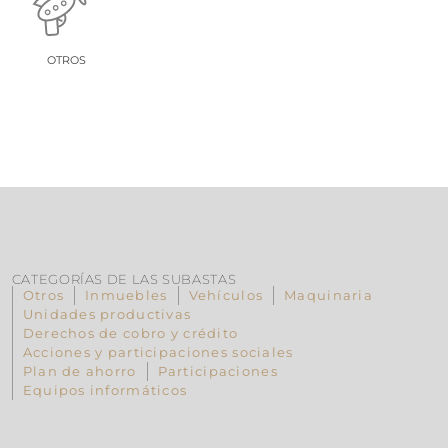
OTROS
CATEGORÍAS DE LAS SUBASTAS
Otros
Inmuebles
Vehículos
Maquinaria
Unidades productivas
Derechos de cobro y crédito
Acciones y participaciones sociales
Plan de ahorro
Participaciones
Equipos informáticos