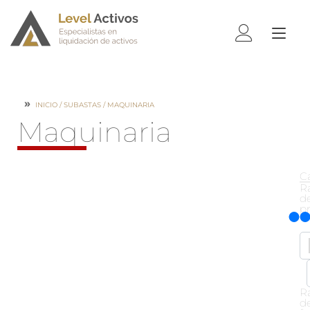
ALTE
NAV
INICIO
/
SUBASTAS
/ MAQUINARIA
Maquinaria
C
R
d
p
R
d