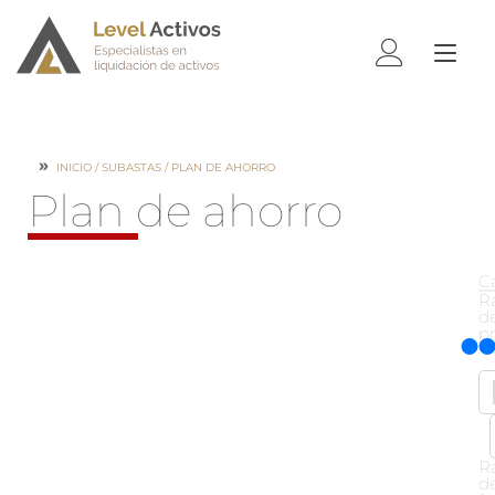
ALTE
NAV
INICIO
/
SUBASTAS
/ PLAN DE AHORRO
Plan de ahorro
C
R
d
p
R
d