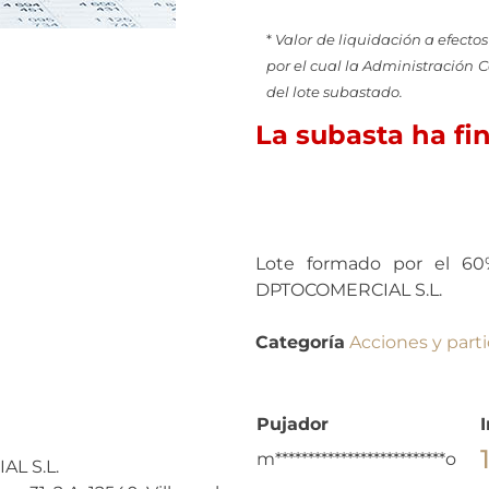
*
Valor de liquidación a efectos
por el cual la Administración 
del lote subastado.
La subasta ha fi
Lote formado por el 60%
DPTOCOMERCIAL S.L.
Categoría
Acciones y parti
Pujador
m**************************o
L S.L.