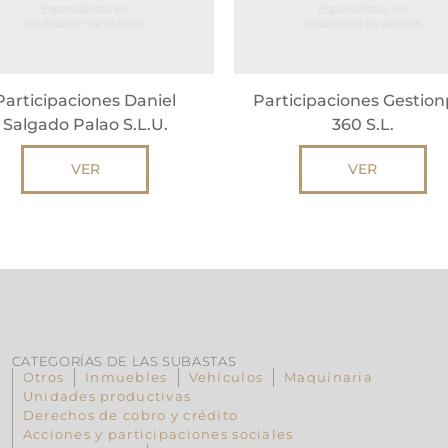
Participaciones Daniel
Participaciones Gestion
Salgado Palao S.L.U.
360 S.L.
VER
VER
CATEGORÍAS DE LAS SUBASTAS
Otros
Inmuebles
Vehículos
Maquinaria
Unidades productivas
Derechos de cobro y crédito
Acciones y participaciones sociales