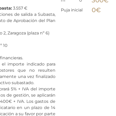
300
€
m*********0
basta:
3.557 €
0
€
Puja inicial
ones de salida a Subasta,
uto de Aprobación del Plan
 2, Zaragoza (plaza nº 6)
º 10
financieras.
 el importe indicado para
postores que no resulten
gramente una vez finalizado
activo subastado.
brará 5% + IVA del importe
s de gestión, se aplicarán
400€ + IVA. Los gastos de
icatario en un plazo de 14
cación a su favor por parte