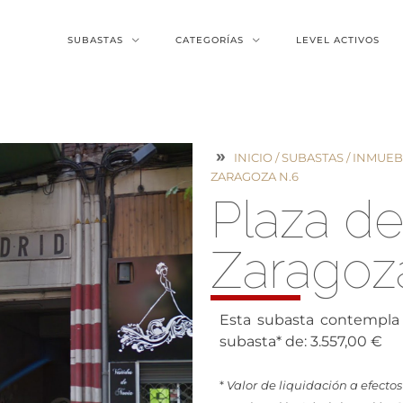
SUBASTAS
CATEGORÍAS
LEVEL ACTIVOS
INICIO
/
SUBASTAS
/
INMUEB
ZARAGOZA N.6
Plaza de
Zaragoz
Esta subasta contempla 
subasta* de: 3.557,00 €
*
Valor de liquidación a efectos