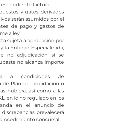
rrespondiente factura.
mpuestos y gatos derivados
tivos serán asumidos por el
entes de pago y gastos de
e a ley.
sta sujeta a aprobación por
y la Entidad Especializada,
e no adjudicación si se
ubasta no alcanza importe
a a condiciones de
 de Plan de Liquidación o
las hubiera, así como a las
.L. en lo no regulado en los
ntanda en el anuncio de
s discrepancias prevalecerá
l procedimiento concursal