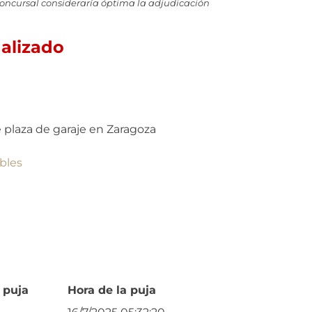
Concursal consideraría óptima la adjudicación
nalizado
plaza de garaje en Zaragoza
bles
 puja
Hora de la puja