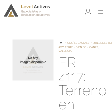
ALTE
NAV
INICIO
/
SUBASTAS
/
INMUEBLES
/
TE
4117: TERRENO EN BENIGANIM,
VALENCIA
FR
4117:
Terreno
en