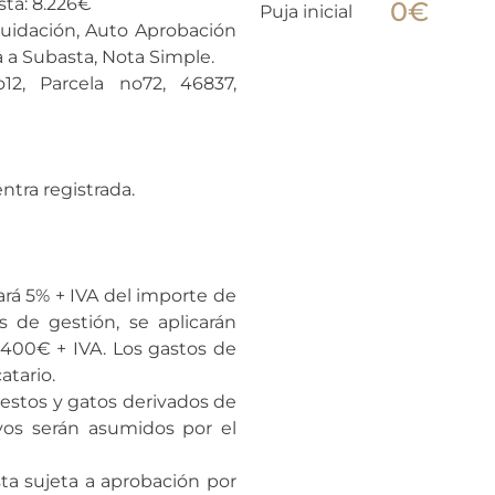
sta: 8.226€
0
€
Puja inicial
uidación, Auto Aprobación
 a Subasta, Nota Simple.
12, Parcela no72, 46837,
ntra registrada.
ará 5% + IVA del importe de
 de gestión, se aplicarán
400€ + IVA. Los gastos de
atario.
uestos y gatos derivados de
vos serán asumidos por el
sta sujeta a aprobación por