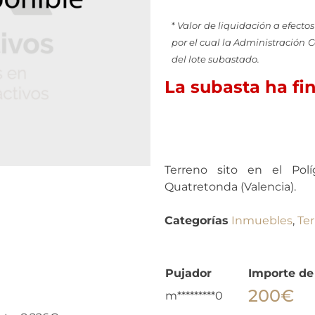
*
Valor de liquidación a efectos
por el cual la Administración 
del lote subastado.
La subasta ha fi
Terreno sito en el Pol
Quatretonda (Valencia).
Categorías
Inmuebles
,
Te
Pujador
Importe de
200
€
m*********0