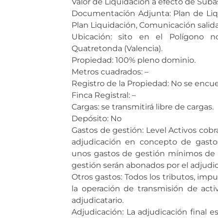
Valor de Liquidación a efecto de Suba
Documentación Adjunta: Plan de Liq
Plan Liquidación, Comunicación salida
Ubicación: sito en el Polígono no
Quatretonda (Valencia).
Propiedad: 100% pleno dominio.
Metros cuadrados: –
Registro de la Propiedad: No se encue
Finca Registral: –
Cargas: se transmitirá libre de cargas.
Depósito: No
Gastos de gestión: Level Activos cobr
adjudicación en concepto de gastos
unos gastos de gestión mínimos de 
gestión serán abonados por el adjudic
Otros gastos: Todos los tributos, imp
la operación de transmisión de acti
adjudicatario.
Adjudicación: La adjudicación final e