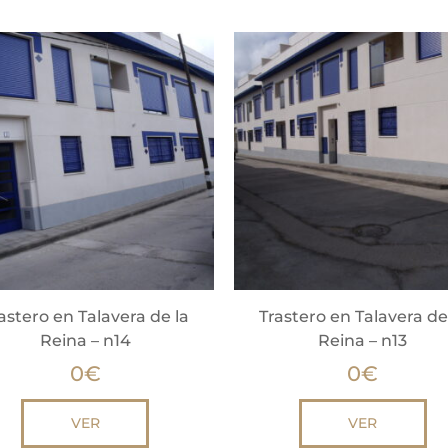
astero en Talavera de la
Trastero en Talavera de
Reina – n14
Reina – n13
0
€
0
€
VER
VER