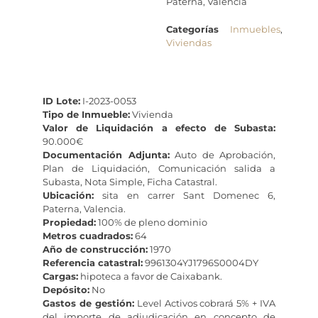
Paterna, Valencia
Categorías
Inmuebles
,
Viviendas
ID Lote:
I-2023-0053
Tipo de Inmueble:
Vivienda
Valor de Liquidación a efecto de Subasta:
90.000€
Documentación Adjunta:
Auto de Aprobación,
Plan de Liquidación, Comunicación salida a
Subasta, Nota Simple, Ficha Catastral.
Ubicación:
sita en carrer Sant Domenec 6,
Paterna, Valencia.
Propiedad:
100% de pleno dominio
Metros cuadrados:
64
Año de construcción:
1970
Referencia catastral:
9961304YJ1796S0004DY
Cargas:
hipoteca a favor de Caixabank.
Depósito:
No
Gastos de gestión:
Level Activos cobrará 5% + IVA
del importe de adjudicación en concepto de