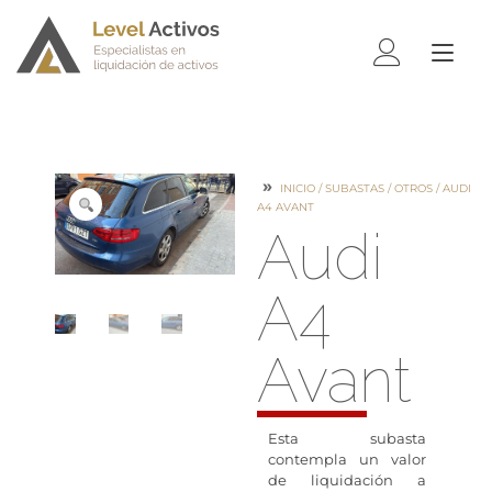
ALTE
NAV
INICIO
/
SUBASTAS
/
OTROS
/ AUDI
A4 AVANT
Audi
A4
Avant
Esta subasta
contempla un valor
de liquidación a