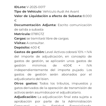
IDLote:
V-2025-0017
Tipo de Vehículo
: Vehículo Audi A4 Avant
Valor de Liquidación a efecto de Subasta:
8.000
€
Documentación Adjunta:
Escrito comunicación
de salida a subasta
Matrícula:
0781GTZ
Cargas:
se tramitará libre de cargas.
Visitas:
A consultar.
Depósito:
400 €
Gastos de gestión:
Level Activos cobrará 10% + IVA
del importe de adjudicación, en concepto de
gastos de gestión, se aplicarán unos gastos de
gestión mínimos de 400€ + IVA
independientemente del importe pujado. Los
gastos de gestión serán abonados por el
adjudicatario del bien.
Otros gastos:
Todos los tributos, impuestos y
gatos derivados de la operación de transmisión de
activos serán asumidos por el adjudicatario.
Adjudicación:
La adjudicación final esta sujeta a
aprobación por parte de la Administración
Concursal y la Entidad Especializada,