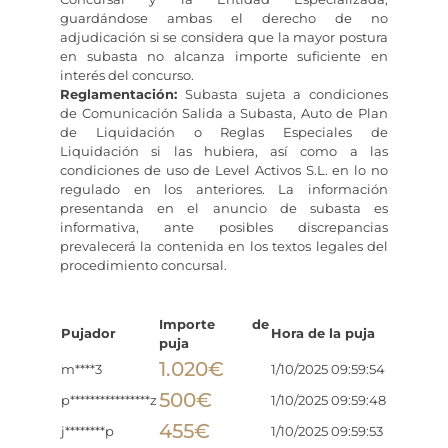
guardándose ambas el derecho de no
adjudicación si se considera que la mayor postura
en subasta no alcanza importe suficiente en
interés del concurso.
Reglamentación:
Subasta sujeta a condiciones
de Comunicación Salida a Subasta, Auto de Plan
de Liquidación o Reglas Especiales de
Liquidación si las hubiera, así como a las
condiciones de uso de Level Activos S.L. en lo no
regulado en los anteriores. La información
presentanda en el anuncio de subasta es
informativa, ante posibles discrepancias
prevalecerá la contenida en los textos legales del
procedimiento concursal.
Importe de
Pujador
Hora de la puja
puja
1.020
€
m****3
1/10/2025 09:59:54
500
€
p****************z
1/10/2025 09:59:48
455
€
j********p
1/10/2025 09:59:53