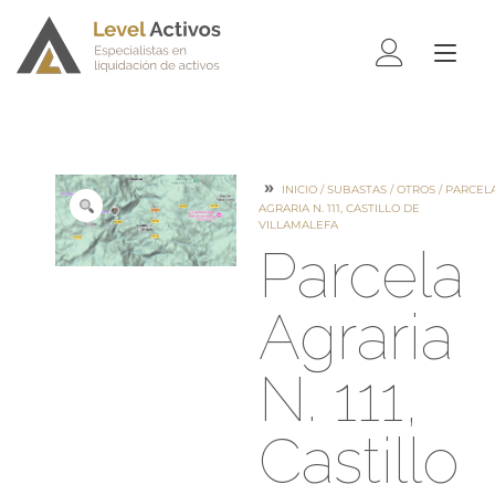
ALTE
NAV
INICIO
/
SUBASTAS
/
OTROS
/ PARCEL
AGRARIA N. 111, CASTILLO DE
VILLAMALEFA
Parcela
Agraria
N. 111,
Castillo