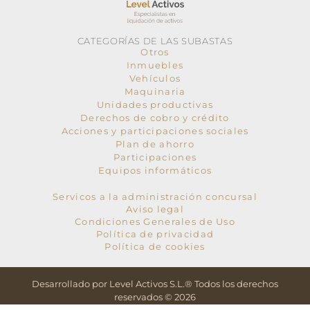
CATEGORÍAS DE LAS SUBASTAS
Otros
Inmuebles
Vehículos
Maquinaria
Unidades productivas
Derechos de cobro y crédito
Acciones y participaciones sociales
Plan de ahorro
Participaciones
Equipos informáticos
Servicos a la administración concursal
Aviso legal
Condiciones Generales de Uso
Política de privacidad
Política de cookies
Desarrollado por Level Activos S.L.® Todos los derechos
reservados © 2026