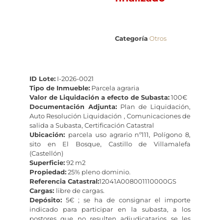
Categoría
Otros
ID Lote:
I-2026-0021
Tipo de Inmueble:
Parcela agraria
Valor de Liquidación a efecto de Subasta:
100€
Documentación Adjunta:
Plan de Liquidación,
Auto Resolución Liquidación , Comunicaciones de
salida a Subasta, Certificación Catastral
Ubicación:
parcela uso agrario nº111, Polígono 8,
sito en El Bosque, Castillo de Villamalefa
(Castellón)
Superficie:
92 m2
Propiedad:
25% pleno dominio.
Referencia Catastral:
12041A008001110000GS
Cargas:
libre de cargas.
Depósito:
5€ ; se ha de consignar el importe
indicado para participar en la subasta, a los
postores que no resulten adjudicatarios se les