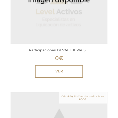
Participaciones DEVAL IBERIA S.L.
0
€
VER
Valor de liquidación a efectos de subasta:
800
€