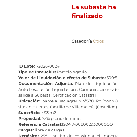
La subasta ha
finalizado
Categoría
Otros
ID Lote:
I-2026-0024
Tipo de Inmueble:
Parcela agraria
Valor de Liquidación a efecto de Subasta:
500€
Documentación Adjunta:
Plan de Liquidación,
Auto Resolución Liquidación , Comunicaciones de
salida a Subasta, Certificación Catastral
Ubicación:
parcela uso agrario nº578, Polígono 8,
sito en Huertas, Castillo de Villamalefa (Castellón)
Superficie:
493 m2
Propiedad:
25% pleno dominio.
Referencia Catastral:
12041A008002930000GO
Cargas:
libre de cargas.
Depósito:
25€ ; se ha de consignar el importe