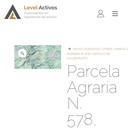
ALTE
NAV
INICIO
/
SUBASTAS
/
OTROS
/ PARCEL
AGRARIA N. 578, CASTILLO DE
VILLAMALEFA
Parcela
Agraria
N.
578,