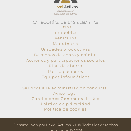
CATEGORÍAS DE LAS SUBASTAS
Otros
Inmuebles
Vehículos
Maquinaria
Unidades productivas
Derechos de cobro y crédito
Acciones y participaciones sociales
Plan de ahorro
Participaciones
Equipos informáticos
Servicos a la administración concursal
Aviso legal
Condiciones Generales de Uso
Política de privacidad
Política de cookies
Desarrollado por Level Activos S.L.® Todos los derechos
reservados © 2026