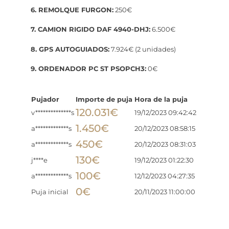
6. REMOLQUE FURGON:
250€
7. CAMION RIGIDO DAF 4940-DHJ:
6.500€
8. GPS AUTOGUIADOS:
7.924€ (2 unidades)
9. ORDENADOR PC ST PSOPCH3:
0€
Pujador
Importe de puja
Hora de la puja
120.031
€
v**************s
19/12/2023 09:42:42
1.450
€
a*************s
20/12/2023 08:58:15
450
€
a*************s
20/12/2023 08:31:03
130
€
j****e
19/12/2023 01:22:30
100
€
a*************s
12/12/2023 04:27:35
0
€
Puja inicial
20/11/2023 11:00:00