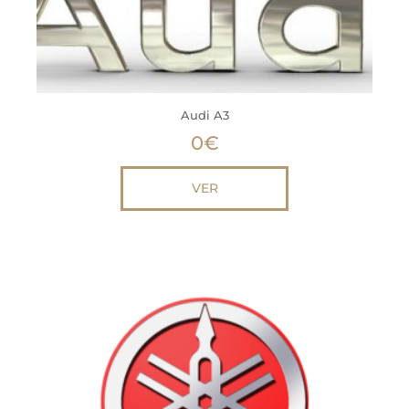
Audi A3
0
€
VER