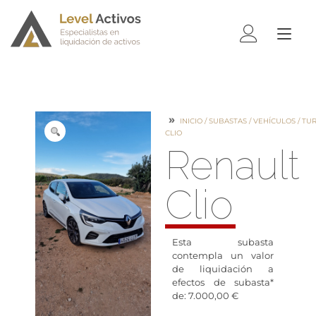
ALTE
NAV
INICIO
/
SUBASTAS
/
VEHÍCULOS
/
TU
CLIO
Renault
Clio
Esta subasta
contempla un valor
de liquidación a
efectos de subasta*
de: 7.000,00 €