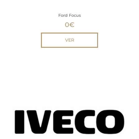
Ford Focus
0
€
VER