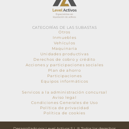
CATEGORÍAS DE LAS SUBASTAS
Otros
Inmuebles
Vehículos
Maquinaria
Unidades productivas
Derechos de cobro y crédito
Acciones y participaciones sociales
Plan de ahorro
Participaciones
Equipos informáticos
Servicos a la administración concursal
Aviso legal
Condiciones Generales de Uso
Política de privacidad
Política de cookies
Desarrollado por Level Activos S.L.® Todos los derechos