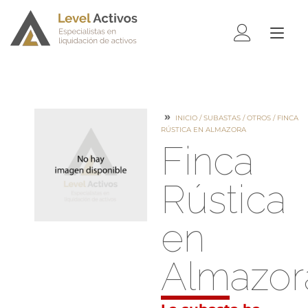
ALTE
NAV
INICIO
/
SUBASTAS
/
OTROS
/ FINCA
RÚSTICA EN ALMAZORA
Finca
Rústica
en
Almazor