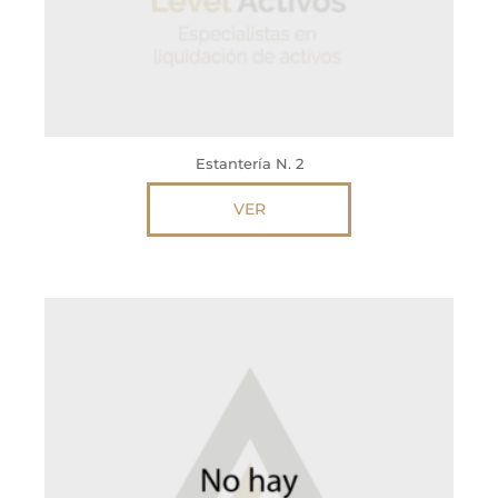
Estantería N. 2
VER