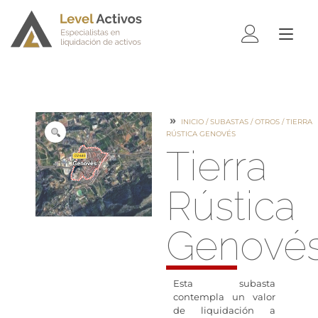
ALTE
NAV
INICIO
/
SUBASTAS
/
OTROS
/ TIERRA
RÚSTICA GENOVÉS
Tierra
Rústica
Genové
Esta subasta
contempla un valor
de liquidación a