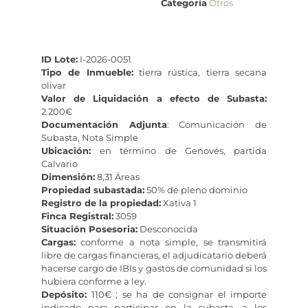
Categoría
Otros
ID Lote:
I-2026-0051
Tipo de Inmueble:
tierra rústica, tierra secana
olivar
Valor de Liquidación a efecto de Subasta:
2.200€
Documentación Adjunta
: Comunicación de
Subasta, Nota Simple
Ubicación:
en término de Genovés, partida
Calvario
Dimensión:
8,31 Áreas
Propiedad subastada:
50% de pleno dominio
Registro de la propiedad:
Xativa 1
Finca Registral:
3059
Situación Posesoria:
Desconocida
Cargas:
conforme a nota simple, se transmitirá
libre de cargas financieras, el adjudicatario deberá
hacerse cargo de IBIs y gastos de comunidad si los
hubiera conforme a ley.
Depósito:
110€ ; se ha de consignar el importe
indicado para participar en la subasta, a los