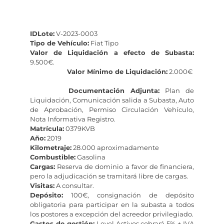
IDLote:
V-2023-0003
Tipo de Vehículo:
Fiat Tipo
Valor de Liquidación a efecto de Subasta:
9.500€.
Valor Mínimo de Liquidación:
2.000€
Documentación Adjunta:
Plan de
Liquidación, Comunicación salida a Subasta, Auto
de Aprobación, Permiso Circulación Vehículo,
Nota Informativa Registro.
Matrícula:
0379KVB
Año:
2019
Kilometraje:
28.000 aproximadamente
Combustible:
Gasolina
Cargas:
Reserva de dominio a favor de financiera,
pero la adjudicación se tramitará libre de cargas.
Visitas:
A consultar.
Depósito:
100€, consignación de depósito
obligatoria para participar en la subasta a todos
los postores a excepción del acreedor privilegiado.
Gastos de gestión:
Level Activos cobrará 5% + IVA