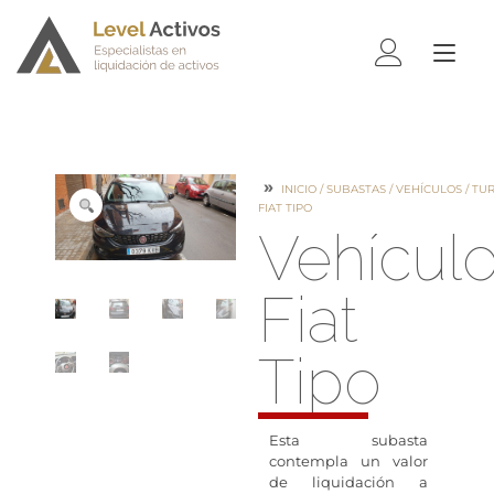
ALTE
NAV
INICIO
/
SUBASTAS
/
VEHÍCULOS
/
TU
FIAT TIPO
Vehícul
Fiat
Tipo
Esta subasta
contempla un valor
de liquidación a